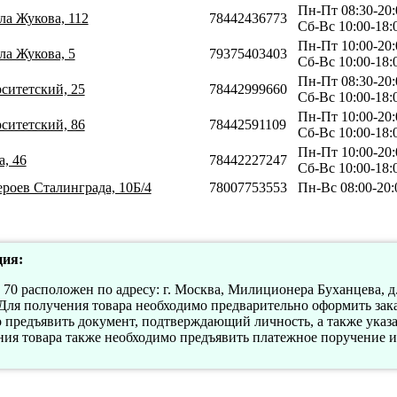
Пн-Пт 08:30-20:
ла Жукова, 112
78442436773
Сб-Вс 10:00-18:
Пн-Пт 10:00-20:
ла Жукова, 5
79375403403
Сб-Вс 10:00-18:
Пн-Пт 08:30-20:
рситетский, 25
78442999660
Сб-Вс 10:00-18:
Пн-Пт 10:00-20:
рситетский, 86
78442591109
Сб-Вс 10:00-18:
Пн-Пт 10:00-20:
а, 46
78442227247
Сб-Вс 10:00-18:
ероев Сталинграда, 10Б/4
78007753553
Пн-Вс 08:00-20:
ия:
0 расположен по адресу: г. Москва, Милиционера Буханцева, д.
. Для получения товара необходимо предварительно оформить зака
о предъявить документ, подтверждающий личность, а также ука
ния товара также необходимо предъявить платежное поручение и