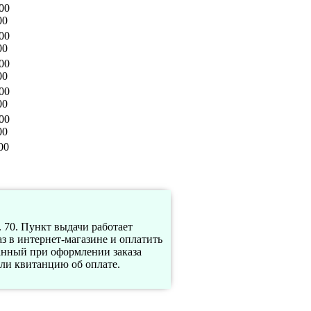
00
00
00
00
00
00
00
00
00
00
00
 70. Пункт выдачи работает
з в интернет-магазине и оплатить
занный при оформлении заказа
ли квитанцию об оплате.