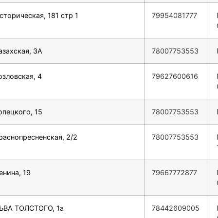
сторическая, 181 стр 1
79954081777
азахская, 3А
78007753553
озловская, 4
79627600616
опецкого, 15
78007753553
Краснопресненская, 2/2
78007753553
енина, 19
79667772877
ЛЬВА ТОЛСТОГО, 1а
78442609005