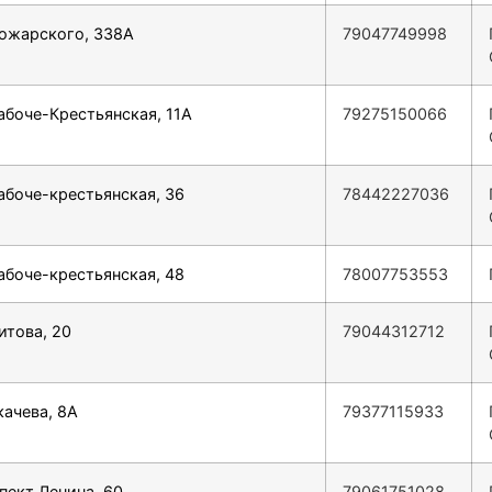
Пожарского, 338А
79047749998
Рабоче-Крестьянская, 11А
79275150066
Рабоче-крестьянская, 36
78442227036
Рабоче-крестьянская, 48
78007753553
итова, 20
79044312712
качева, 8А
79377115933
пект Ленина, 60
79061751028