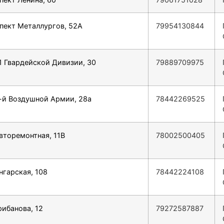
спект Металлургов, 52А
79954130844
51 Гвардейской Дивизии, 30
79889709975
8-й Воздушной Армии, 28а
78442269525
Авторемонтная, 11В
78002500405
нгарская, 108
78442224108
рибанова, 12
79272587887