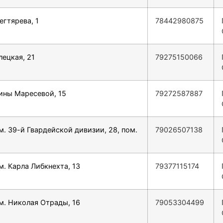
егтярева, 1
78442980875
лецкая, 21
79275150066
Зины Маресевой, 15
79272587887
им. 39-й Гвардейской дивизии, 28, пом.
79026507138
м. Карла Либкнехта, 13
79377115174
им. Николая Отрады, 16
79053304499