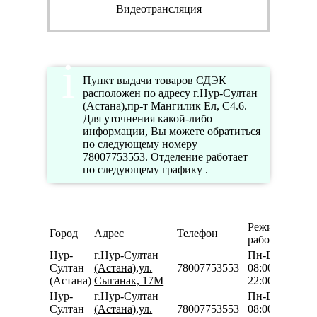
Видеотрансляция
Пункт выдачи товаров СДЭК
расположен по адресу г.Нур-Султан
(Астана),пр-т Мангилик Ел, С4.6.
Для уточнения какой-либо
информации, Вы можете обратиться
по следующему номеру
78007753553. Отделение работает
по следующему графику .
Режим
Город
Адрес
Телефон
работы
Нур-
г.Нур-Султан
Пн-Вс
Султан
(Астана),ул.
78007753553
08:00-
(Астана)
Сыганак, 17М
22:00
Нур-
г.Нур-Султан
Пн-Вс
Султан
(Астана),ул.
78007753553
08:00-