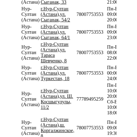
(Астана)
Сыганак, 33
21:00
Нур-
г.Нур-Султан
Пн-Вс
Султан
(Астана),ул.
78007753553
09:00-
(Астана)
Сыганак, 54/2
20:00
Нур-
г.Нур-Султан
Пн-Вс
Султан
(Астана),ул.
78007753553
09:00-
(Астана)
Сыганак, 64/1
23:00
г.Нур-Султан
Нур-
Пн-Вс
(Астана),ул.
Султан
78007753553
08:00-
Тараса
(Астана)
22:00
Шевченко, 8
Нур-
г.Нур-Султан
Пн-Вс
Султан
(Астана),ул.
78007753553
00:00-
(Астана)
Туркестан, 18
24:00
Пн-Пт
г.Нур-Султан
10:00-
Нур-
(Астана),ул. Ш.
20:00
Султан
77789495259
Косшыгулулы,
Сб-Вс
(Астана)
11/2
10:00-
18:00
г.Нур-Султан
Нур-
Пн-Вс
(Астана),ш.
Султан
78007753553
09:00-
Коргалжинское,
(Астана)
19:30
8