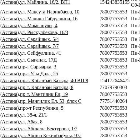
(Астана),ул. Майлина, 16/2, ВП1
154243835155
Сб-В
(Астана),ул. Максута Нарикбаева, 10
78007753553
Пн-П
 (Астана),ул. Малика Габдуллина, 16
78007753553
Пн-
 (Астана),ул. Момышулы, 4
78007753553
Пн-
(Астана),ул. Рыскулбекова, 16/3
78007753553
Пн-
(Астана),ул. Сарайшык, 5/4
78007753553
Пн-
(Астана),ул. Сарайшык, 7/7
78007753553
Пн-
(Астана),ул. Сейфуллина, 41
78007753553
Пн-
 (Астана),ул. Сыганак, 17Д
78007753553
Пн-
(Астана),пр-т Сарыарка, 3
78007753553
(Астана),пр-т Улы Дала, 25
78007753553
(Астана),пр-т. Кабанбай Батыра, 40 ВП 8
154172646475
(Астана),пр-т. Кабанбай Батыра, 8
77079790303
(Астана),пр-т. Мангилик Ел, 19
78007753553
(Астана),пр. Мангилик Ел, 53, блок С
77751440264
(Астана),про-т Республики, 5
78007753553
(Астана),ул. 38-я, 21/1
78007753553
(Астана),ул. Абая, 8
78007753553
(Астана),ул. Абикена Бектурова, 1/2
78007753553
 (Астана),ул. Абиша Кекилбайулы, 97а
78007753553