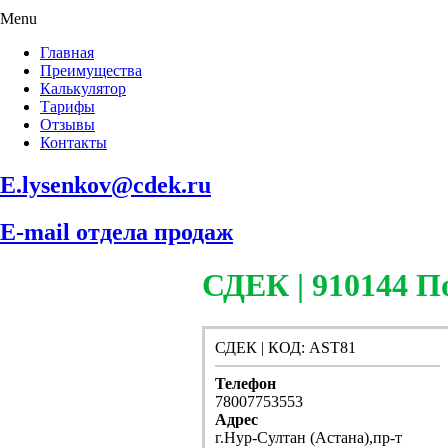
Menu
Главная
Преимущества
Калькулятор
Тарифы
Отзывы
Контакты
E.lysenkov@cdek.ru
E-mail отдела продаж
СДЕК | 910144 П
СДЕК | КОД: AST81
Телефон
78007753553
Адрес
г.Нур-Султан (Астана),пр-т