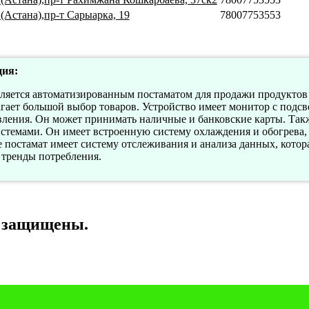
(Астана),пр-т Сарыарка, 19
78007753553
ия:
вляется автоматизированным постаматом для продажи продуктов
гает большой выбор товаров. Устройство имеет монитор с подс
ления. Он может принимать наличные и банковские карты. Такж
темами. Он имеет встроенную систему охлаждения и обогрева,
 постамат имеет систему отслеживания и анализа данных, котора
 тренды потребления.
а защищены.