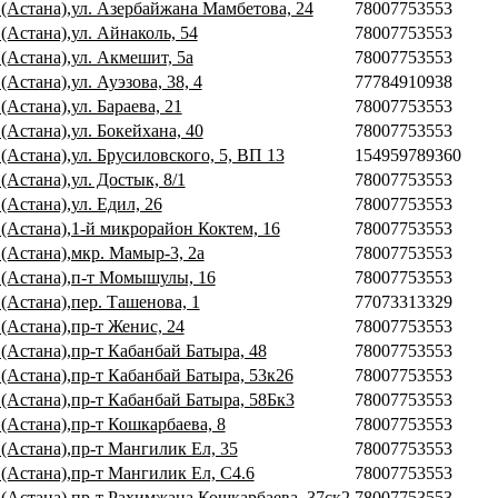
 (Астана),ул. Азербайжана Мамбетова, 24
78007753553
(Астана),ул. Айнаколь, 54
78007753553
(Астана),ул. Акмешит, 5а
78007753553
(Астана),ул. Ауэзова, 38, 4
77784910938
(Астана),ул. Бараева, 21
78007753553
(Астана),ул. Бокейхана, 40
78007753553
(Астана),ул. Брусиловского, 5, ВП 13
154959789360
(Астана),ул. Достык, 8/1
78007753553
(Астана),ул. Едил, 26
78007753553
 (Астана),1-й микрорайон Коктем, 16
78007753553
 (Астана),мкр. Мамыр-3, 2а
78007753553
 (Астана),п-т Момышулы, 16
78007753553
(Астана),пер. Ташенова, 1
77073313329
(Астана),пр-т Женис, 24
78007753553
(Астана),пр-т Кабанбай Батыра, 48
78007753553
 (Астана),пр-т Кабанбай Батыра, 53к26
78007753553
 (Астана),пр-т Кабанбай Батыра, 58Бк3
78007753553
(Астана),пр-т Кошкарбаева, 8
78007753553
 (Астана),пр-т Мангилик Ел, 35
78007753553
 (Астана),пр-т Мангилик Ел, С4.6
78007753553
 (Астана),пр-т Рахимжана Кошкарбаева, 37ск2
78007753553