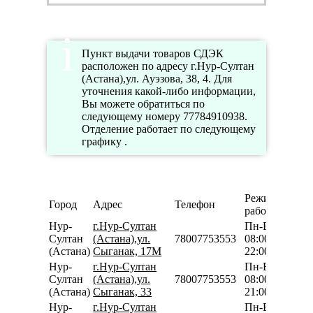
Пункт выдачи товаров СДЭК
расположен по адресу г.Нур-Султан
(Астана),ул. Ауэзова, 38, 4. Для
уточнения какой-либо информации,
Вы можете обратиться по
следующему номеру 77784910938.
Отделение работает по следующему
графику .
Режим
Город
Адрес
Телефон
работы
Нур-
г.Нур-Султан
Пн-Вс
Султан
(Астана),ул.
78007753553
08:00-
(Астана)
Сыганак, 17М
22:00
Нур-
г.Нур-Султан
Пн-Вс
Султан
(Астана),ул.
78007753553
08:00-
(Астана)
Сыганак, 33
21:00
Нур-
г.Нур-Султан
Пн-Вс