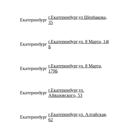
г.Екатеринбург,ул Щербакова,
Екатеринбург
734322
35
г.Екатеринбург,ул. 8 Марта, 146
Екатеринбург
152432
Б
г.Екатеринбург,ул. 8 Марта,
Екатеринбург
780077
179Б
г.Екатеринбург,ул.
Екатеринбург
780077
Айвазовского, 53
г.Екатеринбург,ул. Алтайская,
Екатеринбург
799618
62