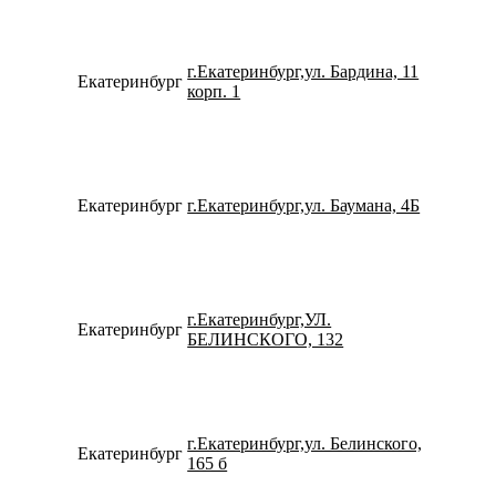
г.Екатеринбург,ул. Бардина, 11
Екатеринбург
792219
корп. 1
Екатеринбург
г.Екатеринбург,ул. Баумана, 4Б
798263
г.Екатеринбург,УЛ.
Екатеринбург
791205
БЕЛИНСКОГО, 132
г.Екатеринбург,ул. Белинского,
Екатеринбург
734323
165 б