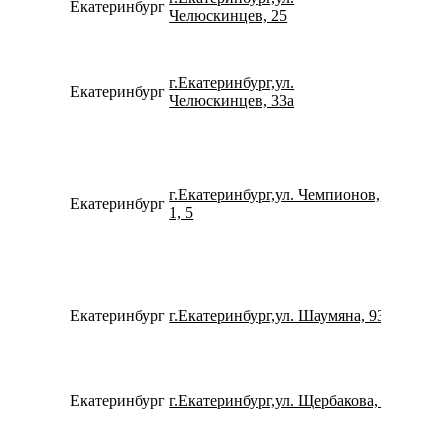
Екатеринбург
780077
Челюскинцев, 25
г.Екатеринбург,ул.
Екатеринбург
799233
Челюскинцев, 33а
г.Екатеринбург,ул. Чемпионов,
Екатеринбург
791264
1, 5
Екатеринбург
г.Екатеринбург,ул. Шаумяна, 93
152959
Екатеринбург
г.Екатеринбург,ул. Щербакова, 4
780077