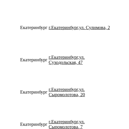
Екатеринбург
г.Екатеринбург,ул. Сулимова, 23
734322
г.Екатеринбург,ул.
Екатеринбург
152457
Суходольская, 47
г.Екатеринбург,ул.
Екатеринбург
792221
Сыромолотова, 20
г.Екатеринбург,ул.
Екатеринбург
793240
Сыромолотова, 7