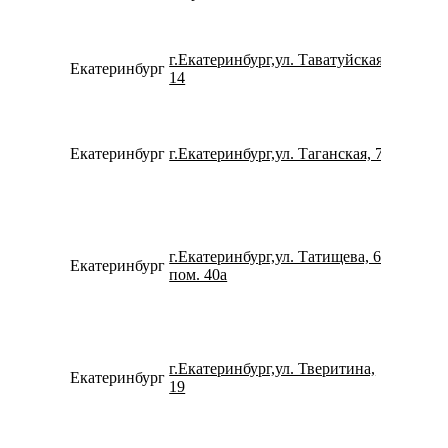
г.Екатеринбург,ул. Таватуйская,
Екатеринбург
780077
14
Екатеринбург
г.Екатеринбург,ул. Таганская, 79
796327
г.Екатеринбург,ул. Татищева, 60
Екатеринбург
159840
пом. 40а
г.Екатеринбург,ул. Тверитина,
Екатеринбург
734338
19