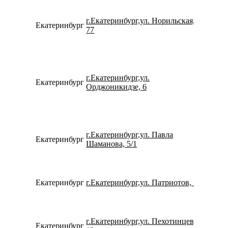
г.Екатеринбург,ул. Норильская,
Екатеринбург
791939
77
г.Екатеринбург,ул.
Екатеринбург
795382
Орджоникидзе, 6
г.Екатеринбург,ул. Павла
Екатеринбург
790227
Шаманова, 5/1
Екатеринбург
г.Екатеринбург,ул. Патриотов, 1
780077
г.Екатеринбург,ул. Пехотинцев,
Екатеринбург
153355