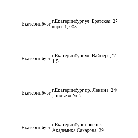
г.Екатеринбург,ул. Братская, 27
Екатеринбург
734334
корп. 1, 008
г.Екатеринбург,ул. Вайнера, 51б,
Екатеринбург
734336
1-5
г.Екатеринбург,пр. Ленина, 24/8
Екатеринбург
734322
, подъезд № 5
г.Екатеринбург,проспект
Екатеринбург
734322
Академика Сахарова, 29