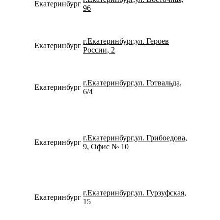
Екатеринбург
734338
96
г.Екатеринбург,ул. Героев
Екатеринбург
780077
России, 2
г.Екатеринбург,ул. Готвальда,
Екатеринбург
792214
6/4
г.Екатеринбург,ул. Грибоедова,
Екатеринбург
734320
9, Офис № 10
г.Екатеринбург,ул. Гурзуфская,
Екатеринбург
796550
15