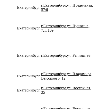
г.Екатеринбург,ул. Предельная,
Екатеринбург
734337
57/6
г.Екатеринбург,ул. Пушкина,
Екатеринбург
734328
7Л, 109
Екатеринбург
г.Екатеринбург,ул. Репина, 93
734320
г.Екатеринбург,ул. Владимира
Екатеринбург
780077
Высоцкого, 12
г.Екатеринбург,ул. Восточная,
Екатеринбург
780077
35
г.Екатеринбург,ул. Восточная,