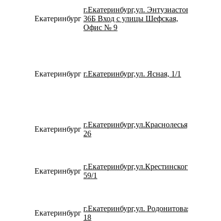
г.Екатеринбург,ул. Энтузиастов,
Екатеринбург
36Б Вход с улицы Шефская,
792217
Офис № 9
Екатеринбург
г.Екатеринбург,ул. Ясная, 1/1
799200
г.Екатеринбург,ул.Краснолесья,
Екатеринбург
152627
26
г.Екатеринбург,ул.Крестинского,
Екатеринбург
780077
59/1
г.Екатеринбург,ул. Родонитовая,
Екатеринбург
153261
18