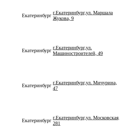
г.Екатеринбург,ул. Маршала
Екатеринбург
734322
Жукова, 9
г.Екатеринбург,ул.
Екатеринбург
798273
Машиностроителей, 49
г.Екатеринбург,ул. Мичурина,
Екатеринбург
153109
47
г.Екатеринбург,ул. Московская,
Екатеринбург
790225
281