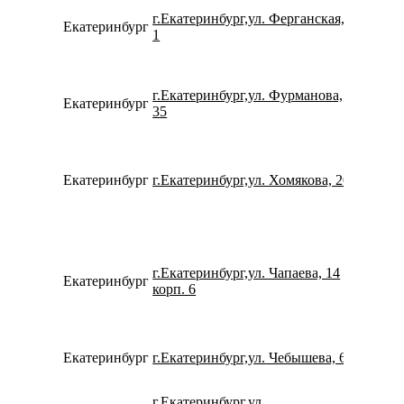
г.Екатеринбург,ул. Ферганская,
Екатеринбург
793260
1
г.Екатеринбург,ул. Фурманова,
Екатеринбург
780077
35
Екатеринбург
г.Екатеринбург,ул. Хомякова, 20
798269
г.Екатеринбург,ул. Чапаева, 14
Екатеринбург
734322
корп. 6
Екатеринбург
г.Екатеринбург,ул. Чебышева, 6
780077
г.Екатеринбург,ул.