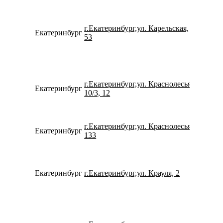
г.Екатеринбург,ул. Карельская,
Екатеринбург
734329
53
г.Екатеринбург,ул. Краснолесья,
Екатеринбург
793261
10/3, 12
г.Екатеринбург,ул. Краснолесья,
Екатеринбург
780077
133
Екатеринбург
г.Екатеринбург,ул. Крауля, 2
799233