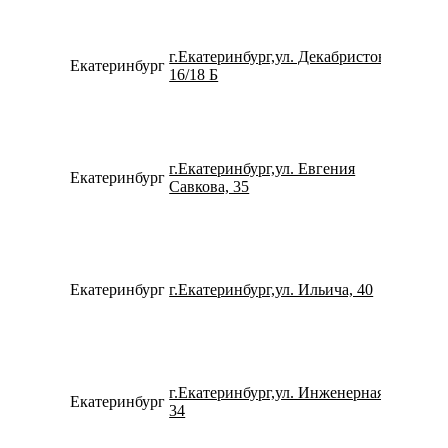
г.Екатеринбург,ул. Декабристов,
Екатеринбург
734338
16/18 Б
г.Екатеринбург,ул. Евгения
Екатеринбург
799659
Савкова, 35
Екатеринбург
г.Екатеринбург,ул. Ильича, 40
791263
г.Екатеринбург,ул. Инженерная,
Екатеринбург
152937
34