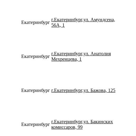
г.Екатеринбург,ул. Амундсена,
Екатеринбург
798275
56А, 1
г.Екатеринбург,ул. Анатолия
Екатеринбург
152457
Мехренцева, 1
Екатеринбург
г.Екатеринбург,ул. Бажова, 125
153109
г.Екатеринбург,ул. Бакинских
Екатеринбург
796327
комиссаров, 99