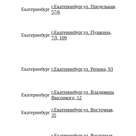
г.Екатеринбург,ул. Предельная,
Екатеринбург
734337
57/6
г.Екатеринбург,ул. Пушкина,
Екатеринбург
734328
7Л, 109
Екатеринбург
г.Екатеринбург,ул. Репина, 93
734320
г.Екатеринбург,ул. Владимира
Екатеринбург
780077
Высоцкого, 12
г.Екатеринбург,ул. Восточная,
Екатеринбург
780077
35
г.Екатеринбург,ул. Восточная,