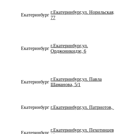
г.Екатеринбург,ул. Норильская,
Екатеринбург
791939
77
г.Екатеринбург,ул.
Екатеринбург
795382
Орджоникидзе, 6
г.Екатеринбург,ул. Павла
Екатеринбург
790227
Шаманова, 5/1
Екатеринбург
г.Екатеринбург,ул. Патриотов, 1
780077
г.Екатеринбург,ул. Пехотинцев,
Екатеринбург
153355