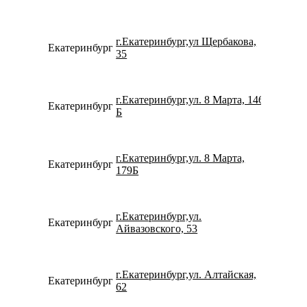
г.Екатеринбург,ул Щербакова,
Екатеринбург
734322
35
г.Екатеринбург,ул. 8 Марта, 146
Екатеринбург
152432
Б
г.Екатеринбург,ул. 8 Марта,
Екатеринбург
780077
179Б
г.Екатеринбург,ул.
Екатеринбург
780077
Айвазовского, 53
г.Екатеринбург,ул. Алтайская,
Екатеринбург
799618
62