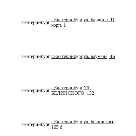
г.Екатеринбург,ул. Бардина, 11
Екатеринбург
792219
корп. 1
Екатеринбург
г.Екатеринбург,ул. Баумана, 4Б
798263
г.Екатеринбург,УЛ.
Екатеринбург
791205
БЕЛИНСКОГО, 132
г.Екатеринбург,ул. Белинского,
Екатеринбург
734323
165 б