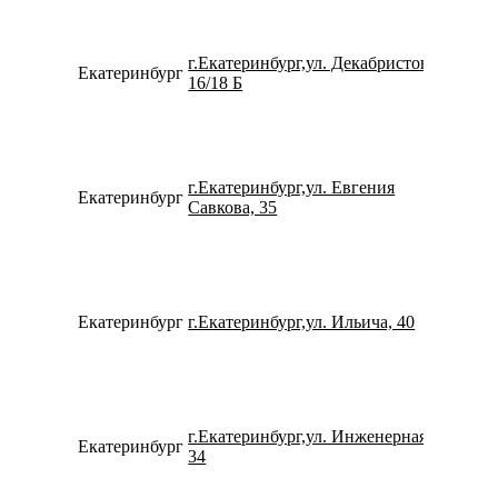
г.Екатеринбург,ул. Декабристов,
Екатеринбург
734338
16/18 Б
г.Екатеринбург,ул. Евгения
Екатеринбург
799659
Савкова, 35
Екатеринбург
г.Екатеринбург,ул. Ильича, 40
791263
г.Екатеринбург,ул. Инженерная,
Екатеринбург
152937
34