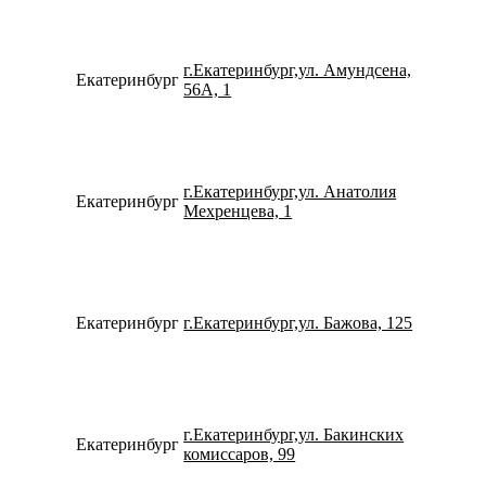
г.Екатеринбург,ул. Амундсена,
Екатеринбург
798275
56А, 1
г.Екатеринбург,ул. Анатолия
Екатеринбург
152457
Мехренцева, 1
Екатеринбург
г.Екатеринбург,ул. Бажова, 125
153109
г.Екатеринбург,ул. Бакинских
Екатеринбург
796327
комиссаров, 99