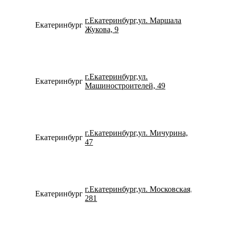
г.Екатеринбург,ул. Маршала
Екатеринбург
734322
Жукова, 9
г.Екатеринбург,ул.
Екатеринбург
798273
Машиностроителей, 49
г.Екатеринбург,ул. Мичурина,
Екатеринбург
153109
47
г.Екатеринбург,ул. Московская,
Екатеринбург
790225
281