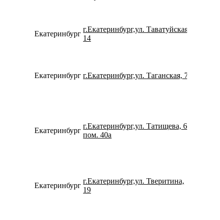
г.Екатеринбург,ул. Таватуйская,
Екатеринбург
780077
14
Екатеринбург
г.Екатеринбург,ул. Таганская, 79
796327
г.Екатеринбург,ул. Татищева, 60
Екатеринбург
159840
пом. 40а
г.Екатеринбург,ул. Тверитина,
Екатеринбург
734338
19