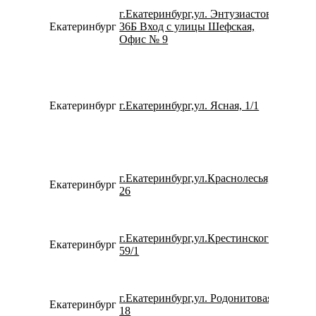
г.Екатеринбург,ул. Энтузиастов,
Екатеринбург
36Б Вход с улицы Шефская,
792217
Офис № 9
Екатеринбург
г.Екатеринбург,ул. Ясная, 1/1
799200
г.Екатеринбург,ул.Краснолесья,
Екатеринбург
152627
26
г.Екатеринбург,ул.Крестинского,
Екатеринбург
780077
59/1
г.Екатеринбург,ул. Родонитовая,
Екатеринбург
153261
18