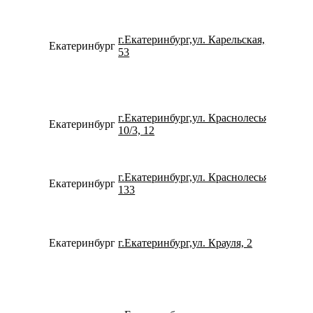
г.Екатеринбург,ул. Карельская,
Екатеринбург
734329
53
г.Екатеринбург,ул. Краснолесья,
Екатеринбург
793261
10/3, 12
г.Екатеринбург,ул. Краснолесья,
Екатеринбург
780077
133
Екатеринбург
г.Екатеринбург,ул. Крауля, 2
799233