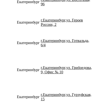
Екатеринбург
734338
96
г.Екатеринбург,ул. Героев
Екатеринбург
780077
России, 2
г.Екатеринбург,ул. Готвальда,
Екатеринбург
792214
6/4
г.Екатеринбург,ул. Грибоедова,
Екатеринбург
734320
9, Офис № 10
г.Екатеринбург,ул. Гурзуфская,
Екатеринбург
796550
15