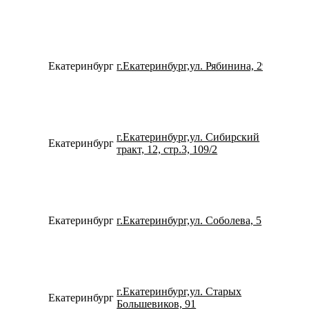
Екатеринбург
г.Екатеринбург,ул. Рябинина, 29
792202
г.Екатеринбург,ул. Сибирский
Екатеринбург
734334
тракт, 12, стр.3, 109/2
Екатеринбург
г.Екатеринбург,ул. Соболева, 5
734329
г.Екатеринбург,ул. Старых
Екатеринбург
780077
Большевиков, 91