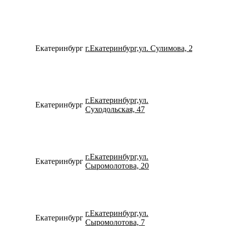
Екатеринбург
г.Екатеринбург,ул. Сулимова, 23
734322
г.Екатеринбург,ул.
Екатеринбург
152457
Суходольская, 47
г.Екатеринбург,ул.
Екатеринбург
792221
Сыромолотова, 20
г.Екатеринбург,ул.
Екатеринбург
793240
Сыромолотова, 7