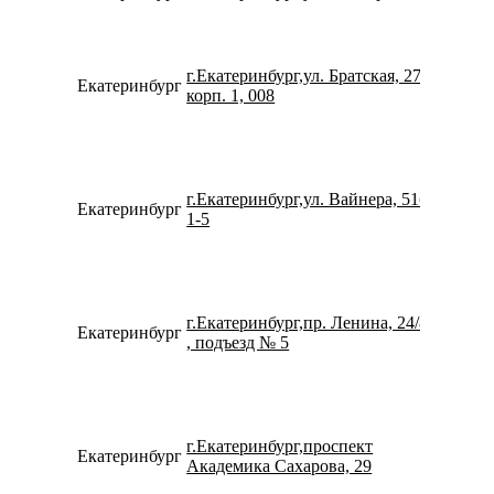
г.Екатеринбург,ул. Братская, 27
Екатеринбург
734334
корп. 1, 008
г.Екатеринбург,ул. Вайнера, 51б,
Екатеринбург
734336
1-5
г.Екатеринбург,пр. Ленина, 24/8
Екатеринбург
734322
, подъезд № 5
г.Екатеринбург,проспект
Екатеринбург
734322
Академика Сахарова, 29