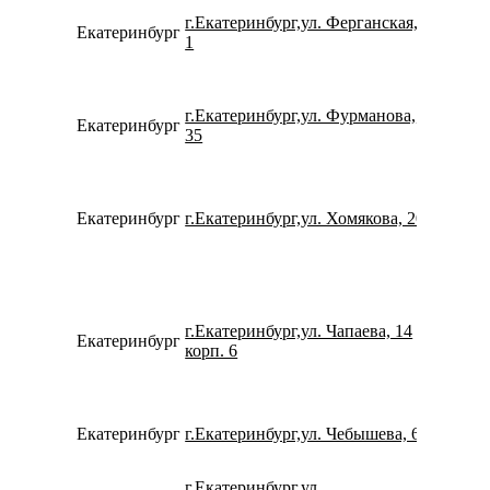
г.Екатеринбург,ул. Ферганская,
Екатеринбург
793260
1
г.Екатеринбург,ул. Фурманова,
Екатеринбург
780077
35
Екатеринбург
г.Екатеринбург,ул. Хомякова, 20
798269
г.Екатеринбург,ул. Чапаева, 14
Екатеринбург
734322
корп. 6
Екатеринбург
г.Екатеринбург,ул. Чебышева, 6
780077
г.Екатеринбург,ул.