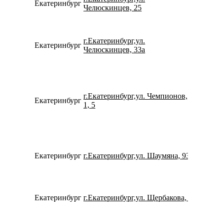
Екатеринбург
780077
Челюскинцев, 25
г.Екатеринбург,ул.
Екатеринбург
799233
Челюскинцев, 33а
г.Екатеринбург,ул. Чемпионов,
Екатеринбург
791264
1, 5
Екатеринбург
г.Екатеринбург,ул. Шаумяна, 93
152959
Екатеринбург
г.Екатеринбург,ул. Щербакова, 4
780077