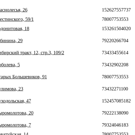
аснолесья, 26
152627557737
естинского, 59/1
78007753553
одонитовая, 18
153261504020
ябинина, 29
79220266704
бирский тракт, 12, стр.3, 109/2
73433455614
оболева, 5
73432902208
Старых Большевиков, 91
78007753553
улимова, 23
73432271100
уходольская, 47
152457085182
Сыромолотова, 20
79222138090
Сыромолотова, 7
79324046183
аватуйская, 14
78007753553