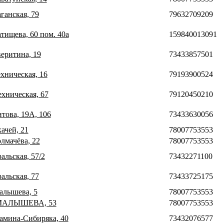
аганская, 79
79632709209
атищева, 60 пом. 40а
159840013091
веритина, 19
73433857501
ехническая, 16
79193900524
ехническая, 67
79120450210
итова, 19А, 106
73433630056
качей, 21
78007753553
олмачёва, 22
78007753553
ральская, 57/2
73432271100
ральская, 77
73433725175
Малышева, 5
78007753553
. МАЛЫШЕВА, 53
78007753553
Мамина-Сибиряка, 40
73432076577