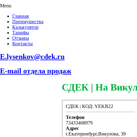
Menu
Главная
Преимущества
Калькулятор
Тарифы
Отзывы
Контакты
E.lysenkov@cdek.ru
E-mail отдела продаж
СДЕК | На Вику
СДЕК | КОД: YEKB22
Телефон
73433468979
Адрес
г.Екатеринбург,Викулова, 39