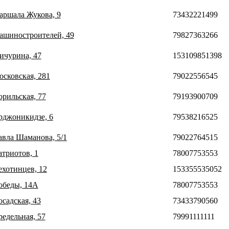
Маршала Жукова, 9
73432221499
Машиностроителей, 49
79827363266
Мичурина, 47
153109851398
осковская, 281
79022556545
орильская, 77
79193900709
Орджоникидзе, 6
79538216525
Павла Шаманова, 5/1
79022764515
атриотов, 1
78007753553
ехотинцев, 12
153355535052
Победы, 14А
78007753553
осадская, 43
73433790560
редельная, 57
79991111111