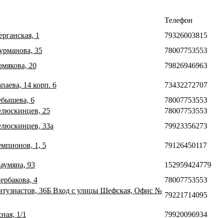
Телефон
ерганская, 1
79326003815
урманова, 35
78007753553
омякова, 20
79826946963
паева, 14 корп. 6
73432272707
ебышева, 6
78007753553
Челюскинцев, 25
78007753553
Челюскинцев, 33а
79923356273
емпионов, 1, 5
79126450117
аумяна, 93
152959424779
ербакова, 4
78007753553
Энтузиастов, 36Б Вход с улицы Шефская, Офис №
79221714095
ная, 1/1
79920096934