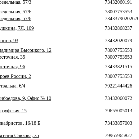
редельная, 57/3
73432060191
редельная, 57/6
78007753553
редельная, 57/6
7343379020267
Пушкина, 7Л, 109
73432868237
епина, 93
73432020079
Владимира Высоцкого, 12
78007753553
осточная, 35
78007753553
осточная, 96
73433821515
ероев России, 2
78007753553
твальда, 6/4
79221444426
рибоедова, 9, Офис № 10
73432060072
урзуфская, 15
79655005013
екабристов, 16/18 Б
73433857003
вгения Савкова, 35
79965965827