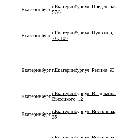
г.Екатеринбург,ул. Предельная,
Екатеринбург
734337
57/6
г.Екатеринбург,ул. Пушкина,
Екатеринбург
734328
7Л, 109
Екатеринбург
г.Екатеринбург,ул. Репина, 93
734320
г.Екатеринбург,ул. Владимира
Екатеринбург
780077
Высоцкого, 12
г.Екатеринбург,ул. Восточная,
Екатеринбург
780077
35
г.Екатеринбург,ул. Восточная,