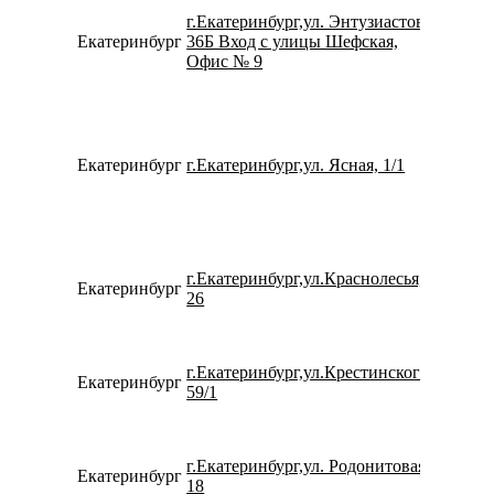
г.Екатеринбург,ул. Энтузиастов,
Екатеринбург
36Б Вход с улицы Шефская,
792217
Офис № 9
Екатеринбург
г.Екатеринбург,ул. Ясная, 1/1
799200
г.Екатеринбург,ул.Краснолесья,
Екатеринбург
152627
26
г.Екатеринбург,ул.Крестинского,
Екатеринбург
780077
59/1
г.Екатеринбург,ул. Родонитовая,
Екатеринбург
153261
18