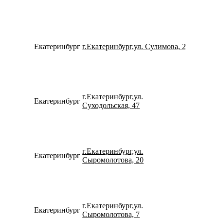
Екатеринбург
г.Екатеринбург,ул. Сулимова, 23
734322
г.Екатеринбург,ул.
Екатеринбург
152457
Суходольская, 47
г.Екатеринбург,ул.
Екатеринбург
792221
Сыромолотова, 20
г.Екатеринбург,ул.
Екатеринбург
793240
Сыромолотова, 7