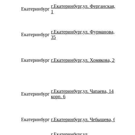
г.Екатеринбург,ул. Ферганская,
Екатеринбург
793260
1
г.Екатеринбург,ул. Фурманова,
Екатеринбург
780077
35
Екатеринбург
г.Екатеринбург,ул. Хомякова, 20
798269
г.Екатеринбург,ул. Чапаева, 14
Екатеринбург
734322
корп. 6
Екатеринбург
г.Екатеринбург,ул. Чебышева, 6
780077
г.Екатеринбург,ул.