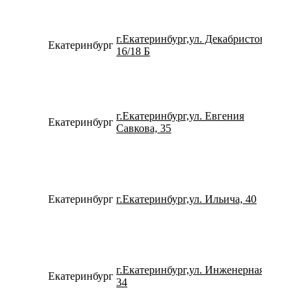
г.Екатеринбург,ул. Декабристов,
Екатеринбург
734338
16/18 Б
г.Екатеринбург,ул. Евгения
Екатеринбург
799659
Савкова, 35
Екатеринбург
г.Екатеринбург,ул. Ильича, 40
791263
г.Екатеринбург,ул. Инженерная,
Екатеринбург
152937
34