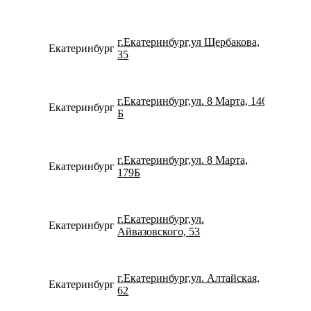
г.Екатеринбург,ул Щербакова,
Екатеринбург
734322
35
г.Екатеринбург,ул. 8 Марта, 146
Екатеринбург
152432
Б
г.Екатеринбург,ул. 8 Марта,
Екатеринбург
780077
179Б
г.Екатеринбург,ул.
Екатеринбург
780077
Айвазовского, 53
г.Екатеринбург,ул. Алтайская,
Екатеринбург
799618
62