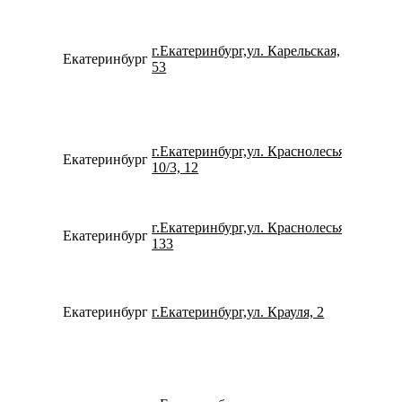
г.Екатеринбург,ул. Карельская,
Екатеринбург
734329
53
г.Екатеринбург,ул. Краснолесья,
Екатеринбург
793261
10/3, 12
г.Екатеринбург,ул. Краснолесья,
Екатеринбург
780077
133
Екатеринбург
г.Екатеринбург,ул. Крауля, 2
799233