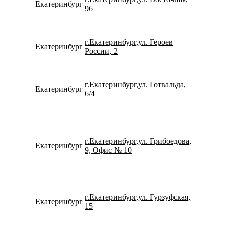
Екатеринбург
734338
96
г.Екатеринбург,ул. Героев
Екатеринбург
780077
России, 2
г.Екатеринбург,ул. Готвальда,
Екатеринбург
792214
6/4
г.Екатеринбург,ул. Грибоедова,
Екатеринбург
734320
9, Офис № 10
г.Екатеринбург,ул. Гурзуфская,
Екатеринбург
796550
15