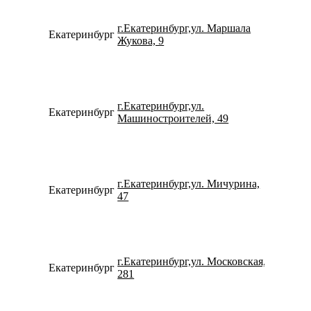
г.Екатеринбург,ул. Маршала
Екатеринбург
734322
Жукова, 9
г.Екатеринбург,ул.
Екатеринбург
798273
Машиностроителей, 49
г.Екатеринбург,ул. Мичурина,
Екатеринбург
153109
47
г.Екатеринбург,ул. Московская,
Екатеринбург
790225
281