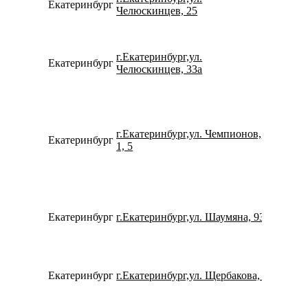
Екатеринбург
780077
Челюскинцев, 25
г.Екатеринбург,ул.
Екатеринбург
799233
Челюскинцев, 33а
г.Екатеринбург,ул. Чемпионов,
Екатеринбург
791264
1, 5
Екатеринбург
г.Екатеринбург,ул. Шаумяна, 93
152959
Екатеринбург
г.Екатеринбург,ул. Щербакова, 4
780077