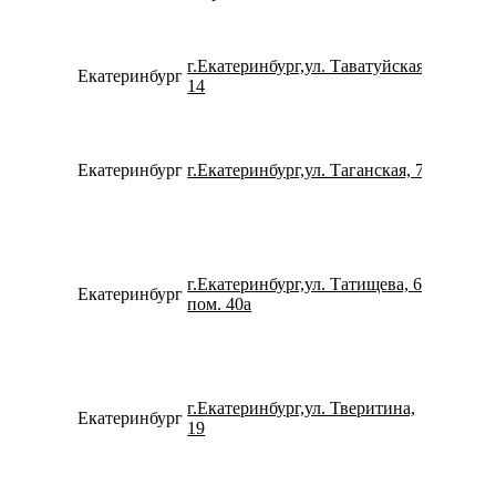
г.Екатеринбург,ул. Таватуйская,
Екатеринбург
780077
14
Екатеринбург
г.Екатеринбург,ул. Таганская, 79
796327
г.Екатеринбург,ул. Татищева, 60
Екатеринбург
159840
пом. 40а
г.Екатеринбург,ул. Тверитина,
Екатеринбург
734338
19