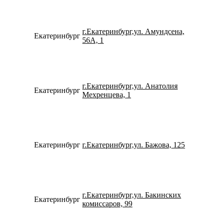
г.Екатеринбург,ул. Амундсена,
Екатеринбург
798275
56А, 1
г.Екатеринбург,ул. Анатолия
Екатеринбург
152457
Мехренцева, 1
Екатеринбург
г.Екатеринбург,ул. Бажова, 125
153109
г.Екатеринбург,ул. Бакинских
Екатеринбург
796327
комиссаров, 99