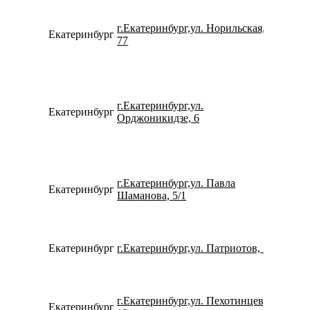
г.Екатеринбург,ул. Норильская,
Екатеринбург
791939
77
г.Екатеринбург,ул.
Екатеринбург
795382
Орджоникидзе, 6
г.Екатеринбург,ул. Павла
Екатеринбург
790227
Шаманова, 5/1
Екатеринбург
г.Екатеринбург,ул. Патриотов, 1
780077
г.Екатеринбург,ул. Пехотинцев,
Екатеринбург
153355