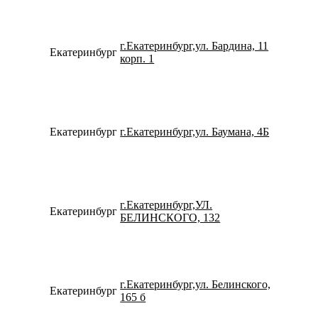
г.Екатеринбург,ул. Бардина, 11
Екатеринбург
792219
корп. 1
Екатеринбург
г.Екатеринбург,ул. Баумана, 4Б
798263
г.Екатеринбург,УЛ.
Екатеринбург
791205
БЕЛИНСКОГО, 132
г.Екатеринбург,ул. Белинского,
Екатеринбург
734323
165 б