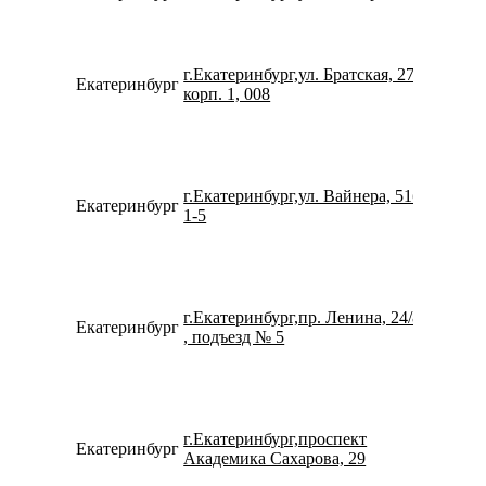
г.Екатеринбург,ул. Братская, 27
Екатеринбург
734334
корп. 1, 008
г.Екатеринбург,ул. Вайнера, 51б,
Екатеринбург
734336
1-5
г.Екатеринбург,пр. Ленина, 24/8
Екатеринбург
734322
, подъезд № 5
г.Екатеринбург,проспект
Екатеринбург
734322
Академика Сахарова, 29